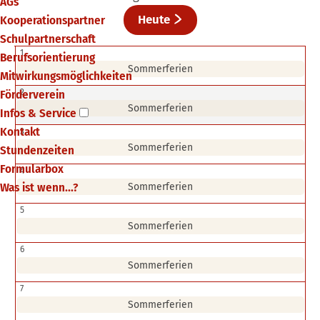
AGs
Heute
Kooperationspartner
Schulpartnerschaft
1
Berufsorientierung
Sommerferien
Mitwirkungsmöglichkeiten
Förderverein
2
Sommerferien
Infos & Service
Kontakt
3
Sommerferien
Stundenzeiten
Formularbox
4
Was ist wenn...?
Sommerferien
5
Sommerferien
6
Sommerferien
7
Sommerferien