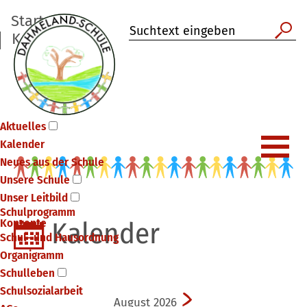
Startseite
Kontakt
Suchen
Suche
Aktuelles
Kalender
Neues aus der Schule
Unsere Schule
Unser Leitbild
Schulprogramm
Konzepte
Kalender
Schul- und Hausordnung
Organigramm
Schulleben
Schulsozialarbeit
August 2026